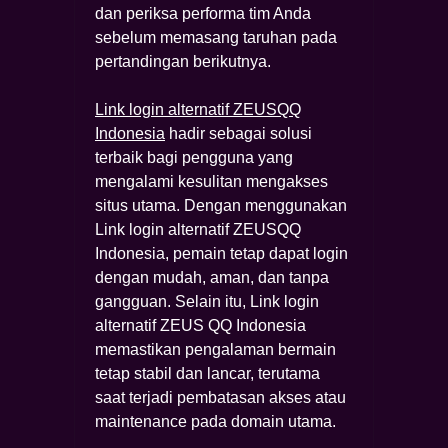
dan periksa performa tim Anda
sebelum memasang taruhan pada
pertandingan berikutnya.
Link login alternatif ZEUSQQ
Indonesia
hadir sebagai solusi
terbaik bagi pengguna yang
mengalami kesulitan mengakses
situs utama. Dengan menggunakan
Link login alternatif ZEUSQQ
Indonesia, pemain tetap dapat login
dengan mudah, aman, dan tanpa
gangguan. Selain itu, Link login
alternatif ZEUS QQ Indonesia
memastikan pengalaman bermain
tetap stabil dan lancar, terutama
saat terjadi pembatasan akses atau
maintenance pada domain utama.