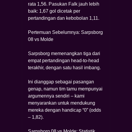
rata 1,56. Pasukan Falk jauh lebih
baik: 1,67 gol dicetak per
pertandingan dan kebobolan 1,11.
Pertemuan Sebelumnya: Sarpsborg
08 vs Molde
Sarpsborg memenangkan tiga dari
empat pertandingan head-to-head
terakhir, dengan satu hasil imbang.
Ini dianggap sebagai pasangan
genap, namun tim tamu mempunyai
argumennya sendiri – kami
menyarankan untuk mendukung
mereka dengan handicap “0” (odds
– 1,82).
Sarpsborg 08 vs Molde: Statistik