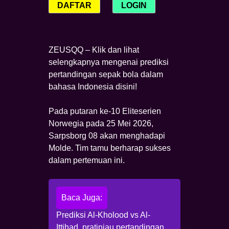
DAFTAR
LOGIN
ZEUSQQ – Klik dan lihat
selengkapnya mengenai prediksi
pertandingan sepak bola dalam
bahasa Indonesia disini!
Pada putaran ke-10 Eliteserien
Norwegia pada 25 Mei 2026,
Sarpsborg 08 akan menghadapi
Molde. Tim tamu berharap sukses
dalam pertemuan ini.
Baca Juga:
Prediksi Al-Kholood vs Al-
Ittihad, pratinjau pertandingan,