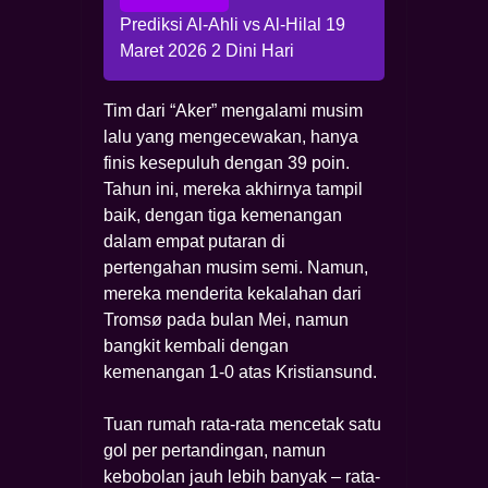
Prediksi Al-Ahli vs Al-Hilal 19
Maret 2026 2 Dini Hari
Tim dari “Aker” mengalami musim
lalu yang mengecewakan, hanya
finis kesepuluh dengan 39 poin.
Tahun ini, mereka akhirnya tampil
baik, dengan tiga kemenangan
dalam empat putaran di
pertengahan musim semi. Namun,
mereka menderita kekalahan dari
Tromsø pada bulan Mei, namun
bangkit kembali dengan
kemenangan 1-0 atas Kristiansund.
Tuan rumah rata-rata mencetak satu
gol per pertandingan, namun
kebobolan jauh lebih banyak – rata-