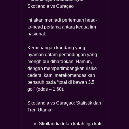
Skotlandia vs Curaçao
Ini akan menjadi pertemuan head-
to-head pertama antara kedua tim
nasional.
Kemenangan kandang yang
nyaman dalam pertandingan yang
menghibur diharapkan. Namun,
dengan mempertimbangkan risiko
cedera, kami merekomendasikan
bertaruh pada “total di bawah 3,5
gol” (odds – 1,60).
Skotlandia vs Curaçao: Statistik dan
Tren Utama
Skotlandia telah kalah tiga kali