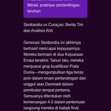
Ittihad, pratinjau pertandingan,
taruhan
Skotlandia vs Curaçao: Berita Tim
dan Analisis Ahli
Generasi Skotlandia ini akhirnya
berhasil mencapai kejayaannya.
Mereka bermain di dua Kejuaraan
Eropa terakhir. Tahun lalu, mereka
menjuarai grup kualifikasi Piala
Dunia—mengumpulkan tiga belas
poin dalam enam pertandingan dan
unggul atas Denmark dalam
perebutan tempat pertama.
Semuanya ditentukan oleh
kemenangan 4-2 dalam pertemuan
langsung mereka di babak final.