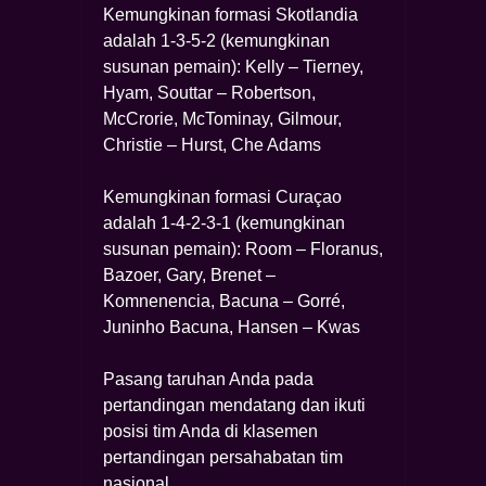
Kemungkinan formasi Skotlandia
adalah 1-3-5-2 (kemungkinan
susunan pemain): Kelly – Tierney,
Hyam, Souttar – Robertson,
McCrorie, McTominay, Gilmour,
Christie – Hurst, Che Adams
Kemungkinan formasi Curaçao
adalah 1-4-2-3-1 (kemungkinan
susunan pemain): Room – Floranus,
Bazoer, Gary, Brenet –
Komnenencia, Bacuna – Gorré,
Juninho Bacuna, Hansen – Kwas
Pasang taruhan Anda pada
pertandingan mendatang dan ikuti
posisi tim Anda di klasemen
pertandingan persahabatan tim
nasional