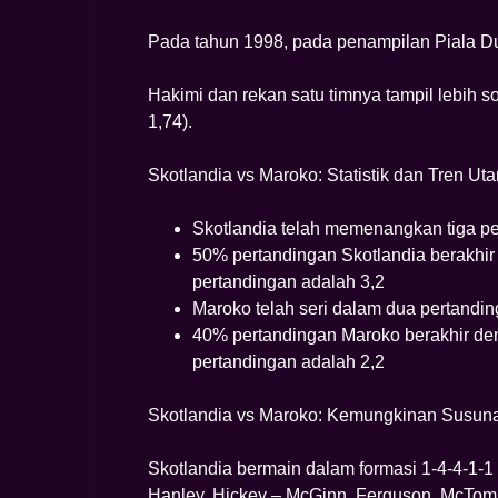
Pada tahun 1998, pada penampilan Piala Du
Hakimi dan rekan satu timnya tampil lebih 
1,74).
Skotlandia vs Maroko: Statistik dan Tren Ut
Skotlandia telah memenangkan tiga per
50% pertandingan Skotlandia berakhir d
pertandingan adalah 3,2
Maroko telah seri dalam dua pertandin
40% pertandingan Maroko berakhir deng
pertandingan adalah 2,2
Skotlandia vs Maroko: Kemungkinan Susun
Skotlandia bermain dalam formasi 1-4-4-1-
Hanley, Hickey – McGinn, Ferguson, McTomi