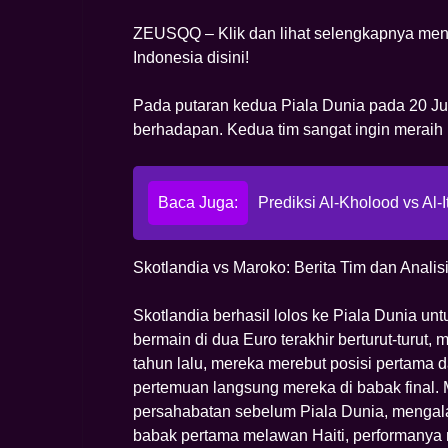
ZEUSQQ – Klik dan lihat selengkapnya men
Indonesia disini!
Pada putaran kedua Piala Dunia pada 20 Ju
berhadapan. Kedua tim sangat ingin meraih
Baca Juga:
Prediksi Al-Kholood vs Al-I
Skotlandia vs Maroko: Berita Tim dan Analisi
Skotlandia berhasil lolos ke Piala Dunia un
bermain di dua Euro terakhir berturut-turut, 
tahun lalu, mereka merebut posisi pertam
pertemuan langsung mereka di babak final
persahabatan sebelum Piala Dunia, mengala
babak pertama melawan Haiti, performany