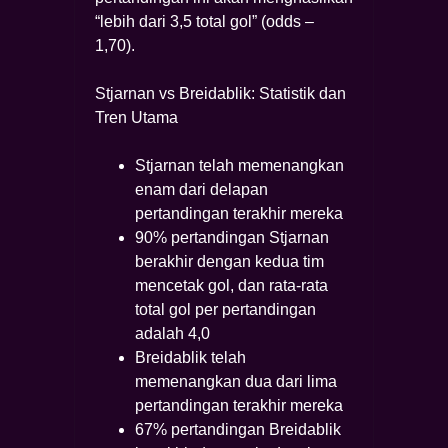
“lebih dari 3,5 total gol” (odds –
1,70).
Stjarnan vs Breidablik: Statistik dan
Tren Utama
Stjarnan telah memenangkan
enam dari delapan
pertandingan terakhir mereka
90% pertandingan Stjarnan
berakhir dengan kedua tim
mencetak gol, dan rata-rata
total gol per pertandingan
adalah 4,0
Breidablik telah
memenangkan dua dari lima
pertandingan terakhir mereka
67% pertandingan Breidablik