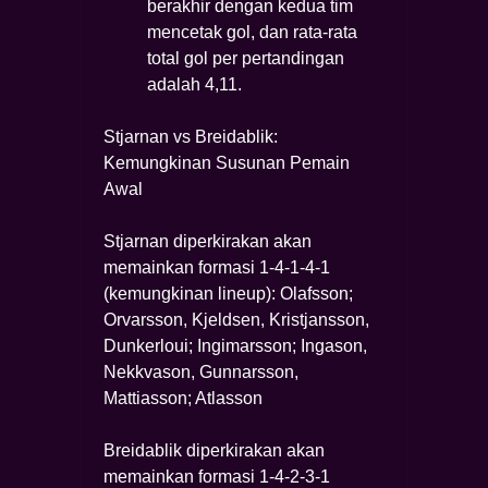
berakhir dengan kedua tim
mencetak gol, dan rata-rata
total gol per pertandingan
adalah 4,11.
Stjarnan vs Breidablik:
Kemungkinan Susunan Pemain
Awal
Stjarnan diperkirakan akan
memainkan formasi 1-4-1-4-1
(kemungkinan lineup): Olafsson;
Orvarsson, Kjeldsen, Kristjansson,
Dunkerloui; Ingimarsson; Ingason,
Nekkvason, Gunnarsson,
Mattiasson; Atlasson
Breidablik diperkirakan akan
memainkan formasi 1-4-2-3-1