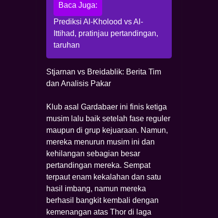
Baca Juga:
Prediksi Al-Kholood vs Al-
Ittihad, pratinjau pertandingan,
taruhan
Stjarnan vs Breidablik: Berita Tim
dan Analisis Pakar
Klub asal Gardabaer ini finis ketiga
musim lalu baik setelah fase reguler
maupun di grup kejuaraan. Namun,
mereka menurun musim ini dan
kehilangan sebagian besar
pertandingan mereka. Sempat
terpaut enam kekalahan dan satu
hasil imbang, namun mereka
berhasil bangkit kembali dengan
kemenangan atas Thor di laga