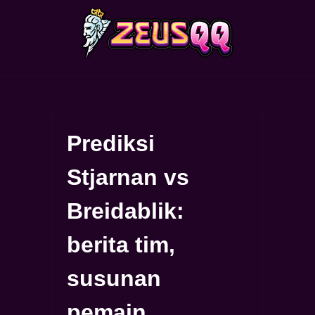
Skip
to
content
Prediksi
Stjarnan vs
Breidablik:
berita tim,
susunan
pemain,