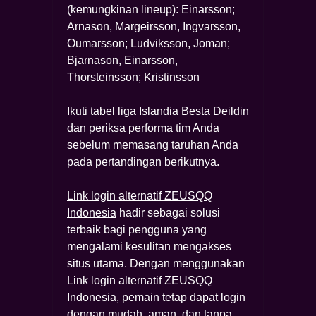
(kemungkinan lineup): Einarsson;
Arnason, Margeirsson, Ingvarsson,
Oumarsson; Ludviksson, Joman;
Bjarnason, Einarsson,
Thorsteinsson; Kristinsson
Ikuti tabel liga Islandia Besta Deildin
dan periksa performa tim Anda
sebelum memasang taruhan Anda
pada pertandingan berikutnya.
Link login alternatif ZEUSQQ
Indonesia
hadir sebagai solusi
terbaik bagi pengguna yang
mengalami kesulitan mengakses
situs utama. Dengan menggunakan
Link login alternatif ZEUSQQ
Indonesia, pemain tetap dapat login
dengan mudah, aman, dan tanpa