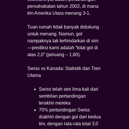
persahabatan tahun 2002, di mana
tim Amerika Utara menang 3-1.
Tuan rumah tidak banyak didukung
untuk menang. Namun, gol
nampaknya tak terhindarkan di sini
—prediksi kami adalah “total gol di
atas 2,0” (peluang – 1,60).
Swiss vs Kanada: Statistik dan Tren
Utama
Swiss telah seri lima kali dari
sembilan pertandingan
terakhir mereka
70% pertandingan Swiss
diakhiri dengan gol dari kedua
tim, dengan rata-rata total 3,0