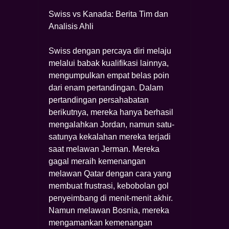
Swiss vs Kanada: Berita Tim dan
Analisis Ahli
Swiss dengan percaya diri melaju
melalui babak kualifikasi lainnya,
mengumpulkan empat belas poin
dari enam pertandingan. Dalam
pertandingan persahabatan
berikutnya, mereka hanya berhasil
mengalahkan Jordan, namun satu-
satunya kekalahan mereka terjadi
saat melawan Jerman. Mereka
gagal meraih kemenangan
melawan Qatar dengan cara yang
membuat frustrasi, kebobolan gol
penyeimbang di menit-menit akhir.
Namun melawan Bosnia, mereka
mengamankan kemenangan