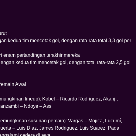
urut
n kedua tim mencetak gol, dengan rata-rata total 3,3 gol per
i enam pertandingan terakhir mereka
ngan kedua tim mencetak gol, dengan total rata-rata 2,5 gol
Pemain Awal
mungkinan lineup): Kobel – Ricardo Rodriguez, Akanji,
 Manzambi – Ndoye – Ass
kemungkinan susunan pemain): Vargas – Mojica, Lucumí,
uerta – Luis Diaz, James Rodriguez, Luis Suarez. Pada
ngalami cedera di awal.