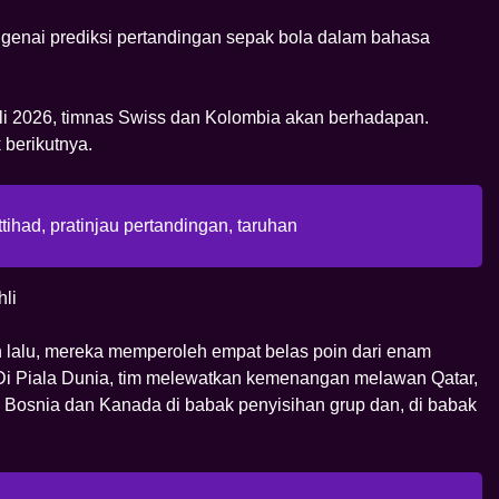
genai prediksi pertandingan sepak bola dalam bahasa
li 2026, timnas Swiss dan Kolombia akan berhadapan.
 berikutnya.
ttihad, pratinjau pertandingan, taruhan
hli
un lalu, mereka memperoleh empat belas poin dari enam
i Piala Dunia, tim melewatkan kemenangan melawan Qatar,
osnia dan Kanada di babak penyisihan grup dan, di babak