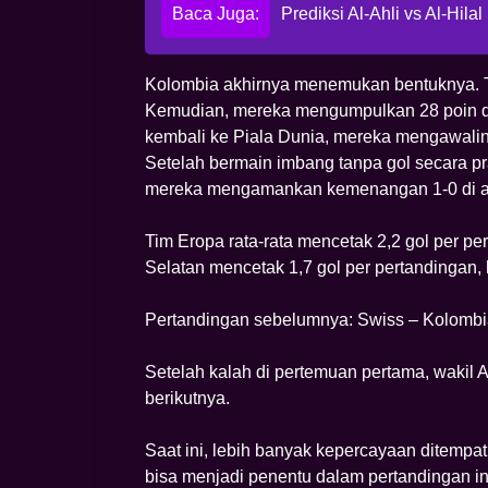
Baca Juga:
Prediksi Al-Ahli vs Al-Hila
Kolombia akhirnya menemukan bentuknya. T
Kemudian, mereka mengumpulkan 28 poin dal
kembali ke Piala Dunia, mereka mengawal
Setelah bermain imbang tanpa gol secara pr
mereka mengamankan kemenangan 1-0 di a
Tim Eropa rata-rata mencetak 2,2 gol per p
Selatan mencetak 1,7 gol per pertandingan,
Pertandingan sebelumnya: Swiss – Kolomb
Setelah kalah di pertemuan pertama, wakil
berikutnya.
Saat ini, lebih banyak kepercayaan ditemp
bisa menjadi penentu dalam pertandingan in