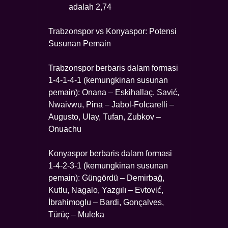
adalah 2,74
Trabzonspor vs Konyaspor: Potensi
Susunan Pemain
Trabzonspor berbaris dalam formasi
1-4-1-4-1 (kemungkinan susunan
pemain): Onana – Eskihallaç, Savić,
Nwaivwu, Pina – Jabol-Folcarelli –
Augusto, Ulay, Tufan, Zubkov –
Onuachu
Konyaspor berbaris dalam formasi
1-4-2-3-1 (kemungkinan susunan
pemain): Güngördü – Demirbağ,
Kutlu, Nagalo, Yazgılı – Evtović,
İbrahimoglu – Bardi, Gonçalves,
Türüç – Muleka