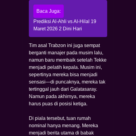
Baca Juga:
Prediksi Al-Ahli vs Al-Hilal 19
Maret 2026 2 Dini Hari
Tim asal Trabzon ini juga sempat
berganti manajer pada musim lalu,
namun baru membaik setelah Tekke
menjadi pelatih kepala. Musim ini,
sepertinya mereka bisa menjadi
sensasi—di puncaknya, mereka tak
tertinggal jauh dari Galatasaray.
Namun pada akhirnya, mereka
harus puas di posisi ketiga.
Di piala tersebut, tuan rumah
nominal hanya menang. Mereka
menjadi berita utama di babak