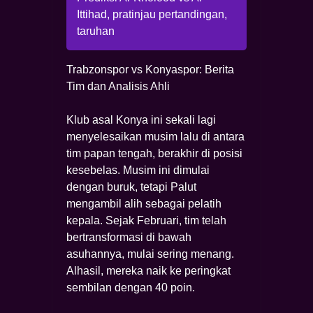
Ittihad, pratinjau pertandingan,
taruhan
Trabzonspor vs Konyaspor: Berita
Tim dan Analisis Ahli
Klub asal Konya ini sekali lagi
menyelesaikan musim lalu di antara
tim papan tengah, berakhir di posisi
kesebelas. Musim ini dimulai
dengan buruk, tetapi Palut
mengambil alih sebagai pelatih
kepala. Sejak Februari, tim telah
bertransformasi di bawah
asuhannya, mulai sering menang.
Alhasil, mereka naik ke peringkat
sembilan dengan 40 poin.