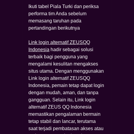
Ikuti tabel Piala Turki dan periksa
performa tim Anda sebelum
memasang taruhan pada
pertandingan berikutnya
Link login alternatif ZEUSQQ
Indonesia
hadir sebagai solusi
terbaik bagi pengguna yang
mengalami kesulitan mengakses
situs utama. Dengan menggunakan
Link login alternatif ZEUSQQ
Indonesia, pemain tetap dapat login
dengan mudah, aman, dan tanpa
gangguan. Selain itu, Link login
alternatif ZEUS QQ Indonesia
memastikan pengalaman bermain
tetap stabil dan lancar, terutama
saat terjadi pembatasan akses atau