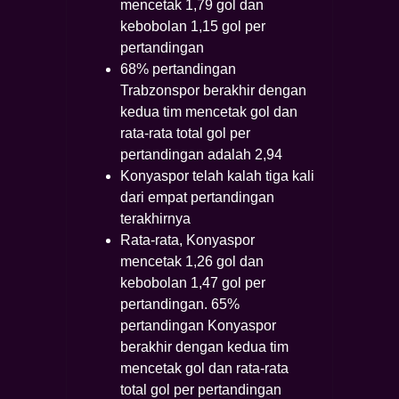
mencetak 1,79 gol dan
kebobolan 1,15 gol per
pertandingan
68% pertandingan
Trabzonspor berakhir dengan
kedua tim mencetak gol dan
rata-rata total gol per
pertandingan adalah 2,94
Konyaspor telah kalah tiga kali
dari empat pertandingan
terakhirnya
Rata-rata, Konyaspor
mencetak 1,26 gol dan
kebobolan 1,47 gol per
pertandingan. 65%
pertandingan Konyaspor
berakhir dengan kedua tim
mencetak gol dan rata-rata
total gol per pertandingan