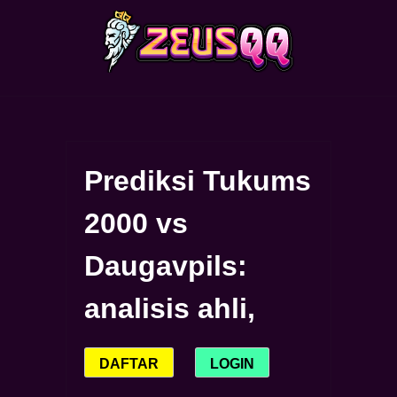
Skip
to
content
Prediksi Tukums
2000 vs
Daugavpils:
analisis ahli,
DAFTAR
LOGIN