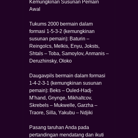
Kemungkinan Susunan Pemain
Awal
Tukums 2000 bermain dalam
formasi 1-5-3-2 (kemungkinan
susunan pemain): Baturin –
Reingolcs, Melkis, Enyu, Joksts,
Shtals – Toba, Samoylov, Anmanis –
Deruzhinsky, Oloko
Daugavpils bermain dalam formasi
1-4-2-3-1 (kemungkinan susunan
pemain): Beks – Ouled-Hadj-
M’hand, Gnynge, Mikhaltcov,
Skrebels – Mukwelle, Garzha –
Traore, Silla, Yakubu – Ndjiki
Pasang taruhan Anda pada
pertandingan mendatang dan ikuti