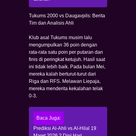
Tukums 2000 vs Daugavpils: Berita
Tim dan Analisis Ahli
Klub asal Tukums musim lalu
mengumpulkan 36 poin dengan
rata-rata satu poin per putaran dan
finis di peringkat ketujuh. Hasil saat
ini tidak lebih baik. Pada bulan Mei,
mereka kalah berturut-turut dari
Riga dan RFS. Melawan Liepaja,
mereka menderita kekalahan telak
0-3.
Baca Juga:
Prediksi Al-Ahli vs Al-Hilal 19
Maret 2026 2 Dini Hari