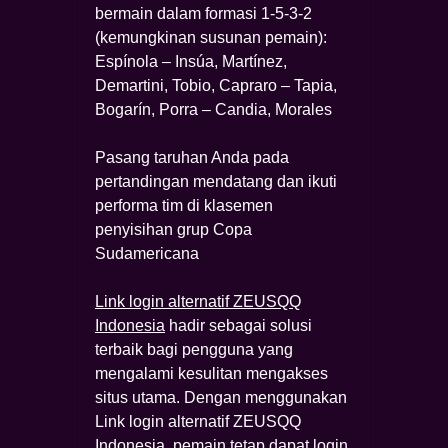
bermain dalam formasi 1-5-3-2
(kemungkinan susunan pemain):
Espínola – Insúa, Martínez,
Demartini, Tobio, Capraro – Tapia,
Bogarín, Porra – Candia, Morales
Pasang taruhan Anda pada
pertandingan mendatang dan ikuti
performa tim di klasemen
penyisihan grup Copa
Sudamericana
Link login alternatif ZEUSQQ
Indonesia
hadir sebagai solusi
terbaik bagi pengguna yang
mengalami kesulitan mengakses
situs utama. Dengan menggunakan
Link login alternatif ZEUSQQ
Indonesia, pemain tetap dapat login