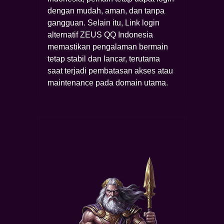
dengan mudah, aman, dan tanpa
gangguan. Selain itu, Link login
alternatif ZEUS QQ Indonesia
memastikan pengalaman bermain
tetap stabil dan lancar, terutama
saat terjadi pembatasan akses atau
maintenance pada domain utama.
Post
navigation