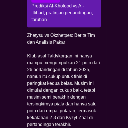
Prediksi Al-Kholood vs Al-
Ittihad, pratinjau pertandingan,
taruhan
Zhetysu vs Okzhetpes: Berita Tim
dan Analisis Pakar
Klub asal Taldykorgan ini hanya
mampu mengumpulkan 21 poin dari
26 pertandingan di tahun 2025,
namun itu cukup untuk finis di
peringkat kedua belas. Musim ini
dimulai dengan cukup baik, tetapi
musim semi berakhir dengan
tersingkirnya piala dan hanya satu
poin dari empat putaran, termasuk
kekalahan 2-3 dari Kyzyl-Zhar di
pertandingan terakhir.