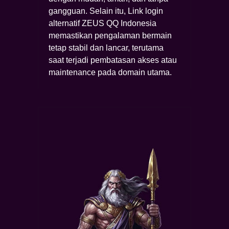
gangguan. Selain itu, Link login
alternatif ZEUS QQ Indonesia
memastikan pengalaman bermain
tetap stabil dan lancar, terutama
saat terjadi pembatasan akses atau
maintenance pada domain utama.
Post
navigation