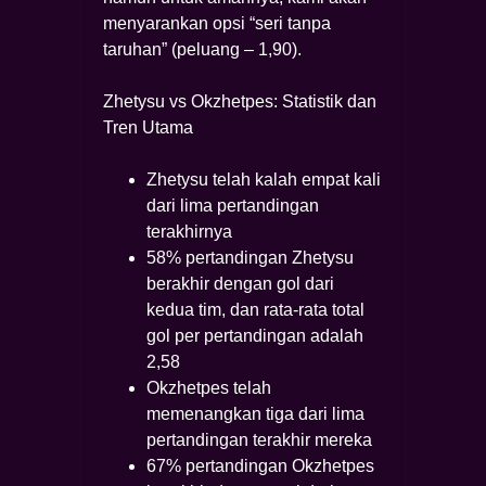
menyarankan opsi “seri tanpa
taruhan” (peluang – 1,90).
Zhetysu vs Okzhetpes: Statistik dan
Tren Utama
Zhetysu telah kalah empat kali
dari lima pertandingan
terakhirnya
58% pertandingan Zhetysu
berakhir dengan gol dari
kedua tim, dan rata-rata total
gol per pertandingan adalah
2,58
Okzhetpes telah
memenangkan tiga dari lima
pertandingan terakhir mereka
67% pertandingan Okzhetpes