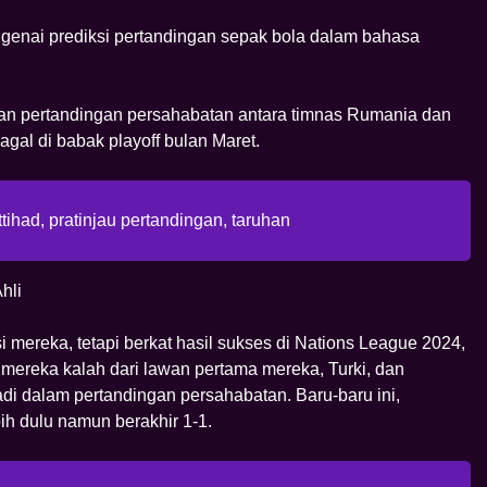
genai prediksi pertandingan sepak bola dalam bahasa
kan pertandingan persahabatan antara timnas Rumania dan
agal di babak playoff bulan Maret.
ttihad, pratinjau pertandingan, taruhan
hli
si mereka, tetapi berkat hasil sukses di Nations League 2024,
mereka kalah dari lawan pertama mereka, Turki, dan
di dalam pertandingan persahabatan. Baru-baru ini,
h dulu namun berakhir 1-1.