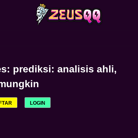
 prediksi: analisis ahli,
mungkin
FTAR
LOGIN