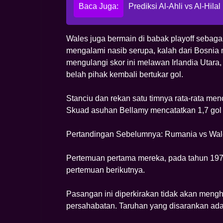
Baca Juga:
Prediksi Al-Ahli vs Al-Hila
Wales juga bermain di babak playoff sebagai 
mengalami nasib serupa, kalah dari Bosnia 
mengulangi skor ini melawan Irlandia Utar
belah pihak kembali bertukar gol.
Stanciu dan rekan satu timnya rata-rata menc
Skuad asuhan Bellamy mencatatkan 1,7 gol 
Pertandingan Sebelumnya: Rumania vs Wal
Pertemuan pertama mereka, pada tahun 197
pertemuan berikutnya.
Pasangan ini diperkirakan tidak akan mengh
persahabatan. Taruhan yang disarankan adala