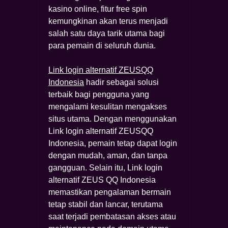
kasino online, fitur free spin
kemungkinan akan terus menjadi
salah satu daya tarik utama bagi
para pemain di seluruh dunia.
Link login alternatif ZEUSQQ
Indonesia
hadir sebagai solusi
terbaik bagi pengguna yang
mengalami kesulitan mengakses
situs utama. Dengan menggunakan
Link login alternatif ZEUSQQ
Indonesia, pemain tetap dapat login
dengan mudah, aman, dan tanpa
gangguan. Selain itu, Link login
alternatif ZEUS QQ Indonesia
memastikan pengalaman bermain
tetap stabil dan lancar, terutama
saat terjadi pembatasan akses atau