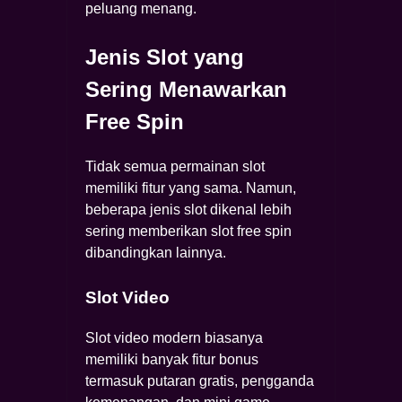
peluang menang.
Jenis Slot yang
Sering Menawarkan
Free Spin
Tidak semua permainan slot
memiliki fitur yang sama. Namun,
beberapa jenis slot dikenal lebih
sering memberikan slot free spin
dibandingkan lainnya.
Slot Video
Slot video modern biasanya
memiliki banyak fitur bonus
termasuk putaran gratis, pengganda