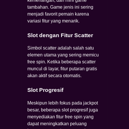
kemenangan, dan mini game
tambahan. Game jenis ini sering
menjadi favorit pemain karena
variasi fitur yang menarik.
Slot dengan Fitur Scatter
Simbol scatter adalah salah satu
elemen utama yang sering memicu
free spin. Ketika beberapa scatter
muncul di layar, fitur putaran gratis
akan aktif secara otomatis.
Slot Progresif
Meskipun lebih fokus pada jackpot
besar, beberapa slot progresif juga
menyediakan fitur free spin yang
dapat meningkatkan peluang