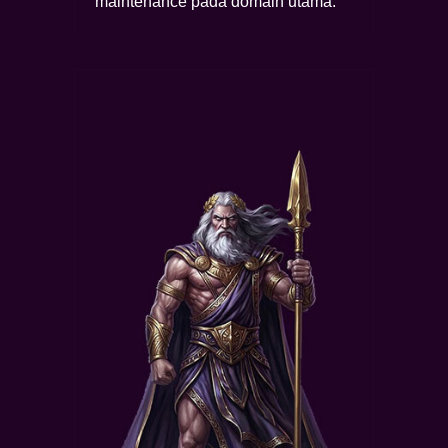
maintenance pada domain utama.
Post
navigation