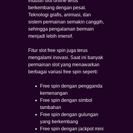
Industri slot online terus
berkembang dengan pesat.
Teknologi grafis, animasi, dan
sistem permainan semakin canggih,
sehingga pengalaman bermain
menjadi lebih imersif.
Fitur slot free spin juga terus
mengalami inovasi. Saat ini banyak
permainan slot yang menawarkan
berbagai variasi free spin seperti:
Free spin dengan pengganda
kemenangan
Free spin dengan simbol
tambahan
Free spin dengan gulungan
yang berkembang
Free spin dengan jackpot mini