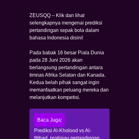
ZEUSQQ – Klik dan lihat
selengkapnya mengenai prediksi
pertandingan sepak bola dalam
bahasa Indonesia disini!
Pada babak 16 besar Piala Dunia
pada 28 Juni 2026 akan
berlangsung pertandingan antara
timnas Afrika Selatan dan Kanada.
Kedua belah pihak sangat ingin
memanfaatkan peluang mereka dan
melanjutkan kompetisi.
Baca Juga:
Prediksi Al-Kholood vs Al-
Ittihad, pratinjau pertandingan,