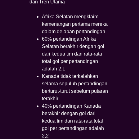
dan Tren Utama
Afrika Selatan mengklaim
kemenangan pertama mereka
dalam delapan pertandingan
60% pertandingan Afrika
Selatan berakhir dengan gol
dari kedua tim dan rata-rata
total gol per pertandingan
adalah 2,1
Kanada tidak terkalahkan
selama sepuluh pertandingan
berturut-turut sebelum putaran
terakhir
40% pertandingan Kanada
berakhir dengan gol dari
kedua tim dan rata-rata total
gol per pertandingan adalah
2,2