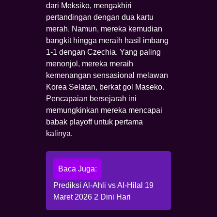
dari Meksiko, mengakhiri
pertandingan dengan dua kartu
merah. Namun, mereka kemudian
bangkit hingga meraih hasil imbang
1-1 dengan Czechia. Yang paling
menonjol, mereka meraih
kemenangan sensasional melawan
Korea Selatan, berkat gol Maseko.
Pencapaian bersejarah ini
memungkinkan mereka mencapai
babak playoff untuk pertama
kalinya.
Baca Juga:
Prediksi Al-Ahli vs Al-Hilal 19
Maret 2026 2 Dini Hari