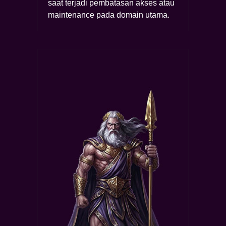
saat terjadi pembatasan akses atau
maintenance pada domain utama.
Post
navigation