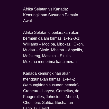
Afrika Selatan vs Kanada:
Kemungkinan Susunan Pemain
Awal
Afrika Selatan diperkirakan akan
bermain dalam formasi 1-4-2-3-1:
Williams – Modiba, Mbokazi, Okon,
Mudau – Sitole, Mbatha – Appollis,
Mofokeng, Maseko – Skulls.
Mokuna menerima kartu merah.
Kanada kemungkinan akan
menggunakan formasi 1-4-4-2
(kemungkinan susunan pemain):
Crepeau – Laryea, Cornelius, de
Fougerolles, Johnston – Ahmed,
Choinière, Saliba, Buchanan –
Larin, D. David.