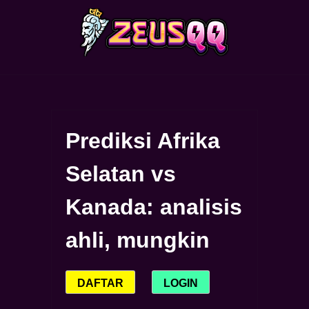
Skip
to
content
Prediksi Afrika
Selatan vs
Kanada: analisis
ahli, mungkin
DAFTAR
LOGIN