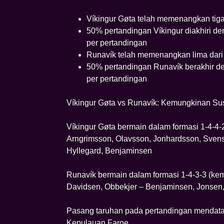
Víkingur Gøta telah memenangkan tiga 
50% pertandingan Víkingur diakhiri deng
per pertandingan
Runavík telah memenangkan lima dari 
50% pertandingan Runavík berakhir deng
per pertandingan
Víkingur Gøta vs Runavík: Kemungkinan S
Víkingur Gøta bermain dalam formasi 1-4-4
Arngrimsson, Olavsson, Jonhardsson, Svens
Hyllegard, Benjaminsen
Runavík bermain dalam formasi 1-4-3-3 (ke
Davidsen, Obbekjer – Benjaminsen, Jonsen,
Pasang taruhan pada pertandingan mendatan
Kepulauan Faroe