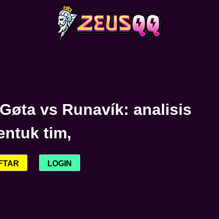
 Gøta vs Runavík: analisis
entuk tim,
FTAR
LOGIN