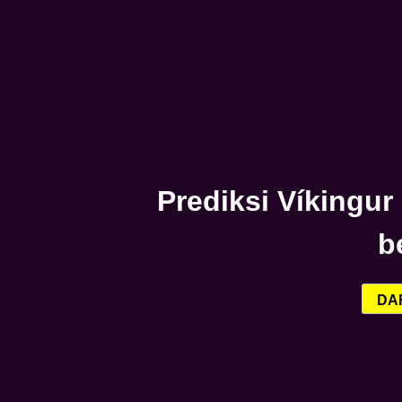
Skip
to
content
Prediksi Víkingur
b
DA