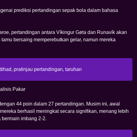
genai prediksi pertandingan sepak bola dalam bahasa
roe, pertandingan antara Víkingur Gøta dan Runavík akan
im tamu bersaing memperebutkan gelar, namun mereka
ttihad, pratinjau pertandingan, taruhan
alisis Pakar
 dengan 44 poin dalam 27 pertandingan. Musim ini, awal
mereka berhasil meningkat secara signifikan, menang lebih
 bermain imbang 2-2.