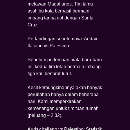
melawan Magallanes. Tim tamu
asal ibu kota berhasil bermain
imbang tanpa gol dengan Santa
Cruz.
Pertandingan sebelumnya: Audax
Italiano vs Palestino
Sebelum pertemuan piala baru-baru
ini, kedua tim telah bermain imbang
tiga kali berturut-turut.
Kecil kemungkinannya akan banyak
perubahan hanya dalam beberapa
hari. Kami memperkirakan
kemenangan untuk tim tuan rumah
(peluang – 2,32).
Audax Italiano vs Palestino: Statistik