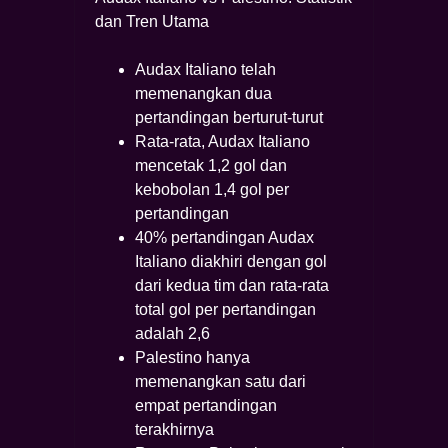
dan Tren Utama
Audax Italiano telah
memenangkan dua
pertandingan berturut-turut
Rata-rata, Audax Italiano
mencetak 1,2 gol dan
kebobolan 1,4 gol per
pertandingan
40% pertandingan Audax
Italiano diakhiri dengan gol
dari kedua tim dan rata-rata
total gol per pertandingan
adalah 2,6
Palestino hanya
memenangkan satu dari
empat pertandingan
terakhirnya