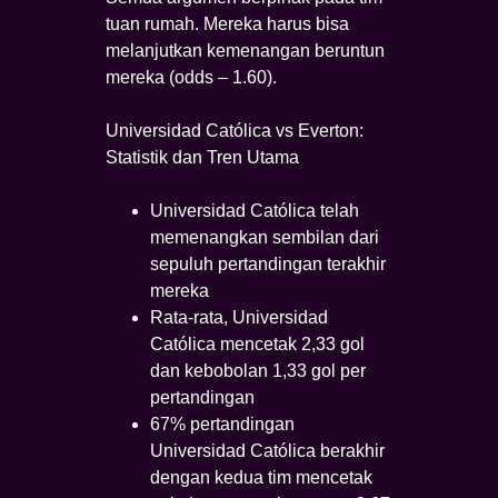
tuan rumah. Mereka harus bisa
melanjutkan kemenangan beruntun
mereka (odds – 1.60).
Universidad Católica vs Everton:
Statistik dan Tren Utama
Universidad Católica telah
memenangkan sembilan dari
sepuluh pertandingan terakhir
mereka
Rata-rata, Universidad
Católica mencetak 2,33 gol
dan kebobolan 1,33 gol per
pertandingan
67% pertandingan
Universidad Católica berakhir
dengan kedua tim mencetak