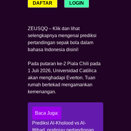
DAFTAR
LOGIN
ZEUSQQ – Klik dan lihat
selengkapnya mengenai prediksi
pertandingan sepak bola dalam
bahasa Indonesia disini!
Pada putaran ke-2 Piala Chili pada
1 Juli 2026, Universidad Católica
akan menghadapi Everton. Tuan
rumah bertekad mengamankan
kemenangan.
Baca Juga:
Prediksi Al-Kholood vs Al-
Ittihad, pratinjau pertandingan,