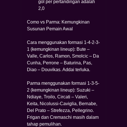
gol per pertandingan adalah
2,0
Como vs Parma: Kemungkinan
Susunan Pemain Awal
Cara menggunakan formasi 1-4-2-3-
1 (kemungkinan lineup): Bute –
Valle, Carlos, Ramon, Smolcic – Da
Cunha, Perrone – Baturina, Pas,
Diao – Douvikas. Addai terluka.
Parma menggunakan formasi 1-3-5-
2 (kemungkinan lineup): Suzuki –
Ndiaye, Troilo, Circati – Valeri,
Keita, Nicolussi-Caviglia, Bernabe,
Del Prato – Strefezza, Pellegrino.
Frigan dan Cremaschi masih dalam
tahap pemulihan.