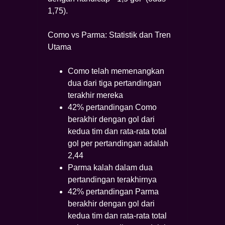
1,75).
Como vs Parma: Statistik dan Tren
Utama
Como telah memenangkan
dua dari tiga pertandingan
terakhir mereka
42% pertandingan Como
berakhir dengan gol dari
kedua tim dan rata-rata total
gol per pertandingan adalah
2,44
Parma kalah dalam dua
pertandingan terakhirnya
42% pertandingan Parma
berakhir dengan gol dari
kedua tim dan rata-rata total