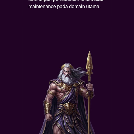
maintenance pada domain utama.
Post
navigation