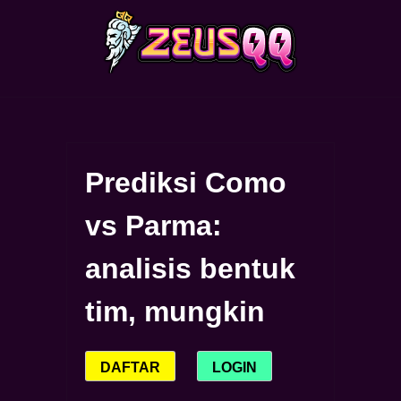
Skip
to
content
Prediksi Como
vs Parma:
analisis bentuk
tim, mungkin
DAFTAR
LOGIN