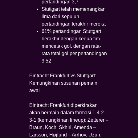
pertandingan 3,7
Stuttgart telah memenangkan
lima dari sepuluh
pertandingan terakhir mereka
61% pertandingan Stuttgart
berakhir dengan kedua tim
mencetak gol, dengan rata-
rata total gol per pertandingan
3,52
Eintracht Frankfurt vs Stuttgart:
Kemungkinan susunan pemain
awal
Eintracht Frankfurt diperkirakan
akan bermain dalam formasi 1-4-2-
3-1 (kemungkinan lineup): Zetterer –
Braun, Koch, Skhiri, Amenda –
Larsson, Højlund – Arrhov, Uzun,