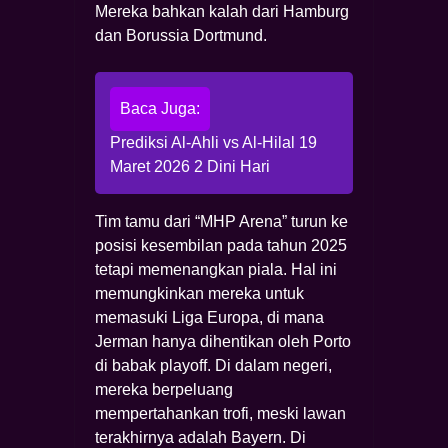
Mereka bahkan kalah dari Hamburg
dan Borussia Dortmund.
Baca Juga:
Prediksi Al-Ahli vs Al-Hilal 19
Maret 2026 2 Dini Hari
Tim tamu dari “MHP Arena” turun ke
posisi kesembilan pada tahun 2025
tetapi memenangkan piala. Hal ini
memungkinkan mereka untuk
memasuki Liga Europa, di mana
Jerman hanya dihentikan oleh Porto
di babak playoff. Di dalam negeri,
mereka berpeluang
mempertahankan trofi, meski lawan
terakhirnya adalah Bayern. Di