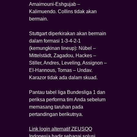
Amaimouni-Eshgujab –
Kalimuendo. Collins tidak akan
bermain.
Stuttgart diperkirakan akan bermain
dalam formasi 1-3-4-2-1
(kemungkinan lineup): Nübel –
Mittelstädt, Zagadou, Hackes –
Stiller, Andres, Leveling, Assignon –
El-Hannous, Tomas – Undav.
Karazor tidak ada dalam skuad.
Pantau tabel liga Bundesliga 1 dan
periksa performa tim Anda sebelum
memasang taruhan pada
pertandingan berikutnya.
Link login alternatif ZEUSQQ
Indonesia
hadir sebagai solusi