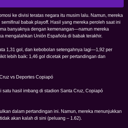
omosi ke divisi teratas negara itu musim lalu. Namun, mereka
i semifinal babak playoff. Hasil yang mereka peroleh saat ini
 sama banyaknya dengan kemenangan—namun mereka
a mengalahkan Unión Española di babak terakhir.
rata 1,31 gol, dan kebobolan setengahnya lagi—1,92 per
it lebih baik: 1,46 gol dicetak per pertandingan dan
Cruz vs Deportes Copiapó
i satu hasil imbang di stadion Santa Cruz, Copiapó
gulkan dalam pertandingan ini. Namun, mereka menunjukkan
dak akan kalah di sini (peluang – 1.62).