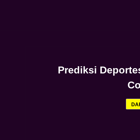
Skip
to
content
Prediksi Deporte
Co
DA