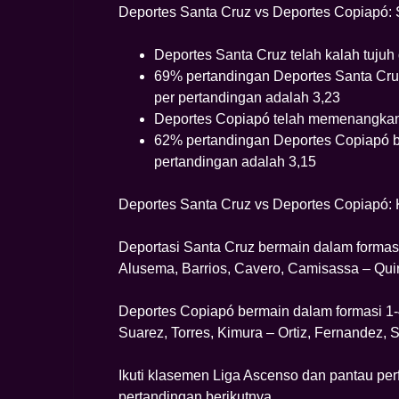
Deportes Santa Cruz vs Deportes Copiapó: S
Deportes Santa Cruz telah kalah tujuh
69% pertandingan Deportes Santa Cruz b
per pertandingan adalah 3,23
Deportes Copiapó telah memenangkan t
62% pertandingan Deportes Copiapó bera
pertandingan adalah 3,15
Deportes Santa Cruz vs Deportes Copiapó
Deportasi Santa Cruz bermain dalam formas
Alusema, Barrios, Cavero, Camisassa – Quir
Deportes Copiapó bermain dalam formasi 1-
Suarez, Torres, Kimura – Ortiz, Fernandez,
Ikuti klasemen Liga Ascenso dan pantau p
pertandingan berikutnya.