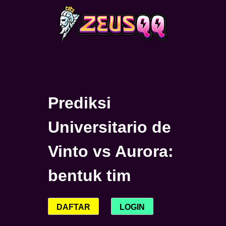
Skip
to
content
Prediksi
Universitario de
Vinto vs Aurora:
bentuk tim
DAFTAR
LOGIN