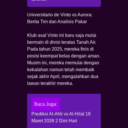
Universitario de Vinto vs Aurora:
Berita Tim dan Analisis Pakar
Klub asal Vinto ini baru saja mulai
bermain di divisi teratas Tanah Air.
Pada tahun 2025, mereka finis di
posisi keempat belas dengan aman.
Musim ini, mereka memulai dengan
kekalahan namun telah membaik
sejak akhir April, mengalahkan dua
lawan terakhir mereka.
Baca Juga:
Prediksi Al-Ahli vs Al-Hilal 19
Maret 2026 2 Dini Hari