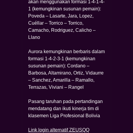
akan menggunakan formasi 1-4-1-4-
1 (kemungkinan susunan pemain):
Poveda – Lasarte, Jara, Lopez,
Cuéllar – Torrico – Torrico,
Camacho, Rodriguez, Calicho –
Llano
Aurora kemungkinan berbaris dalam
formasi 1-4-2-3-1 (kemungkinan
susunan pemain): Cordano –
Barbosa, Altamirano, Ortiz, Vidaurre
– Sanchez, Amarilla – Ramallo,
Terrazas, Viviani – Rangel
Pasang taruhan pada pertandingan
mendatang dan ikuti kinerja tim di
klasemen Liga Profesional Bolivia
Link login alternatif ZEUSQQ