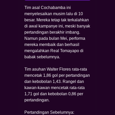
Tim asal Cochabamba ini
menyelesaikan musim lalu di 10
besar. Mereka tetap tak terkalahkan
di awal kampanye ini, meski banyak
pertandingan berakhir imbang.
Namun pada bulan Mei, performa
mereka membaik dan berhasil
mengalahkan Real Tomayapo di
babak sebelumnya.
Tim asuhan Walter Flores rata-rata
mencetak 1,86 gol per pertandingan
dan kebobolan 1,43. Rangel dan
kawan-kawan mencetak rata-rata
1,71 gol dan kebobolan 0,86 per
pertandingan.
Pertandingan Sebelumnya: