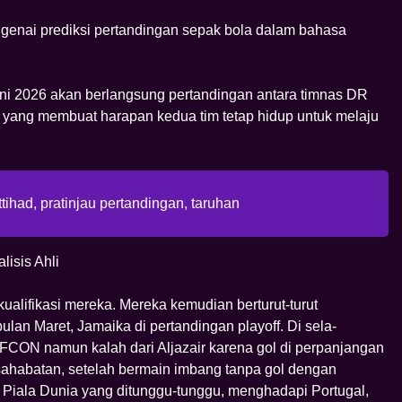
genai prediksi pertandingan sepak bola dalam bahasa
uni 2026 akan berlangsung pertandingan antara timnas DR
ang membuat harapan kedua tim tetap hidup untuk melaju
ttihad, pratinjau pertandingan, taruhan
lisis Ahli
alifikasi mereka. Mereka kemudian berturut-turut
lan Maret, Jamaika di pertandingan playoff. Di sela-
 AFCON namun kalah dari Aljazair karena gol di perpanjangan
sahabatan, setelah bermain imbang tanpa gol dengan
 Piala Dunia yang ditunggu-tunggu, menghadapi Portugal,