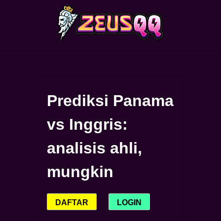
Skip
to
content
Prediksi Panama
vs Inggris:
analisis ahli,
mungkin
DAFTAR
LOGIN