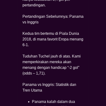
pertandingan.
Pertandingan Sebelumnya: Panama
vs Inggris
Kedua tim bertemu di Piala Dunia
2018, di mana favorit Eropa menang
6-1.
Tuduhan Tuchel jauh di atas. Kami
memperkirakan mereka akan
menang dengan handicap “-2 gol”
(odds – 1,71).
Panama vs Inggris: Statistik dan
Tren Utama
Panama kalah dalam dua