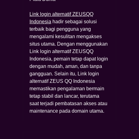
Link login alternatif ZEUSQQ
Indonesia
hadir sebagai solusi
terbaik bagi pengguna yang
mengalami kesulitan mengakses
situs utama. Dengan menggunakan
Link login alternatif ZEUSQQ
Indonesia, pemain tetap dapat login
dengan mudah, aman, dan tanpa
gangguan. Selain itu, Link login
alternatif ZEUS QQ Indonesia
memastikan pengalaman bermain
tetap stabil dan lancar, terutama
saat terjadi pembatasan akses atau
maintenance pada domain utama.
Post
navigation