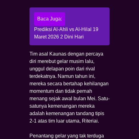
Baca Juga:
Prediksi Al-Ahli vs Al-Hilal 19
Maret 2026 2 Dini Hari
Tim asal Kaunas dengan percaya
diri merebut gelar musim lalu,
unggul delapan poin dari rival
terdekatnya. Namun tahun ini,
mereka secara bertahap kehilangan
momentum dan tidak pernah
menang sejak awal bulan Mei. Satu-
satunya kemenangan mereka
adalah kemenangan tandang tipis
2-1 atas tim luar utama, Riteriai.
Penantang gelar yang tak terduga