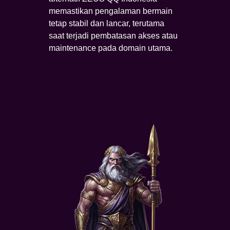
memastikan pengalaman bermain
tetap stabil dan lancar, terutama
saat terjadi pembatasan akses atau
maintenance pada domain utama.
Post
navigation