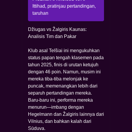
Ittihad, pratinjau pertandingan,
taruhan
Džiugas vs Žalgiris Kaunas:
Analisis Tim dan Pakar
Klub asal Telšiai ini mengukuhkan
status papan tengah klasemen pada
tahun 2025, finis di urutan ketujuh
dengan 46 poin. Namun, musim ini
mereka tiba-tiba melonjak ke
puncak, memenangkan lebih dari
separuh pertandingan mereka.
Baru-baru ini, performa mereka
menurun—imbang dengan
Hegelmann dan Žalgiris lainnya dari
Vilnius, dan bahkan kalah dari
Sūduva.