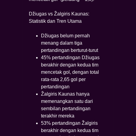
Džiugas vs Žalgiris Kaunas:
Statistik dan Tren Utama
Džiugas belum pernah
menang dalam tiga
pertandingan berturut-turut
45% pertandingan Džiugas
berakhir dengan kedua tim
mencetak gol, dengan total
rata-rata 2,65 gol per
pertandingan
Žalgiris Kaunas hanya
memenangkan satu dari
sembilan pertandingan
terakhir mereka
53% pertandingan Žalgiris
berakhir dengan kedua tim