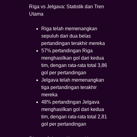
Riga vs Jelgava: Statistik dan Tren
Utama
Riga telah memenangkan
sepuluh dari dua belas
pertandingan terakhir mereka
57% pertandingan Riga
menghasilkan gol dari kedua
tim, dengan rata-rata total 3,86
gol per pertandingan
Jelgava telah memenangkan
tiga pertandingan terakhir
mereka
48% pertandingan Jelgava
menghasilkan gol dari kedua
tim, dengan rata-rata total 2,81
gol per pertandingan