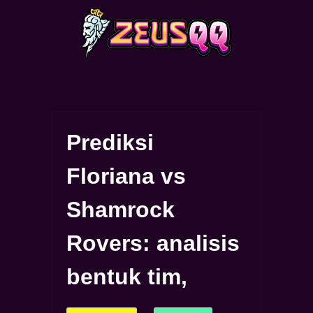
Skip
to
content
Prediksi
Floriana vs
Shamrock
Rovers: analisis
bentuk tim,