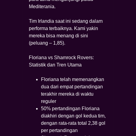
Mediterania.
Tim Irlandia saat ini sedang dalam
performa terbaiknya. Kami yakin
mereka bisa menang di sini
(peluang – 1,85).
Floriana vs Shamrock Rovers:
Statistik dan Tren Utama
Floriana telah memenangkan
dua dari empat pertandingan
terakhir mereka di waktu
reguler
50% pertandingan Floriana
diakhiri dengan gol kedua tim,
dengan rata-rata total 2,38 gol
per pertandingan