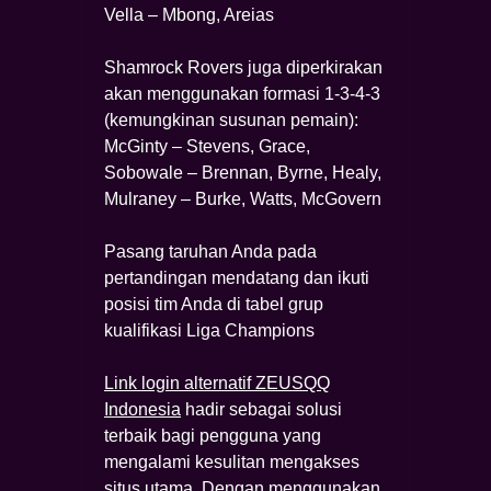
Vella – Mbong, Areias
Shamrock Rovers juga diperkirakan
akan menggunakan formasi 1-3-4-3
(kemungkinan susunan pemain):
McGinty – Stevens, Grace,
Sobowale – Brennan, Byrne, Healy,
Mulraney – Burke, Watts, McGovern
Pasang taruhan Anda pada
pertandingan mendatang dan ikuti
posisi tim Anda di tabel grup
kualifikasi Liga Champions
Link login alternatif ZEUSQQ
Indonesia
hadir sebagai solusi
terbaik bagi pengguna yang
mengalami kesulitan mengakses
situs utama. Dengan menggunakan