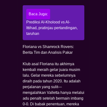
Baca Juga:
Prediksi Al-Kholood vs Al-
Ittihad, pratinjau pertandingan,
taruhan
Floriana vs Shamrock Rovers:
Berita Tim dan Analisis Pakar
Klub asal Floriana itu akhirnya
kembali meraih gelar juara musim
lalu. Gelar mereka sebelumnya
diraih pada tahun 2020. Itu adalah
perjalanan yang sulit—
mengalahkan Valletta hanya melalui
adu penalti setelah bermain imbang
0-0. Di babak penentuan, mereka