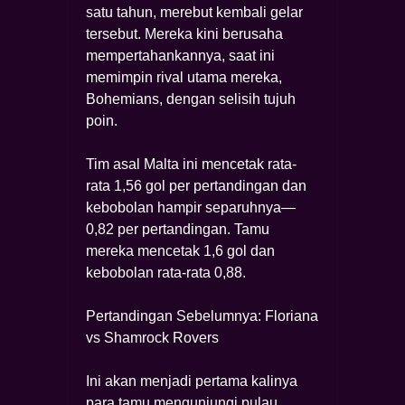
satu tahun, merebut kembali gelar
tersebut. Mereka kini berusaha
mempertahankannya, saat ini
memimpin rival utama mereka,
Bohemians, dengan selisih tujuh
poin.
Tim asal Malta ini mencetak rata-
rata 1,56 gol per pertandingan dan
kebobolan hampir separuhnya—
0,82 per pertandingan. Tamu
mereka mencetak 1,6 gol dan
kebobolan rata-rata 0,88.
Pertandingan Sebelumnya: Floriana
vs Shamrock Rovers
Ini akan menjadi pertama kalinya
para tamu mengunjungi pulau