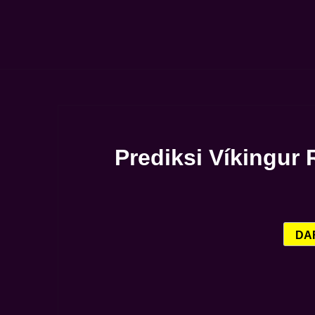
Skip
to
content
Prediksi Víkingur 
DA