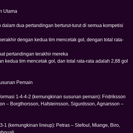
ren Utama
 dalam dua pertandingan berturut-turut di semua kompetisi
erakhir dengan kedua tim mencetak gol, dengan total rata-
at pertandingan terakhir mereka
 kedua tim mencetak gol, dan total rata-rata adalah 2,88 gol
Susunan Pemain
ormasi 1-4-4-2 (kemungkinan susunan pemain): Fridriksson
on – Borgthorsson, Hafsteinsson, Sigurdsson, Agnarsson –
-1 (kemungkinan lineup): Petras – Stefoul, Miange, Biro,
enbouali