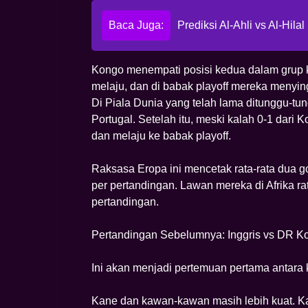
Baca Juga:
Prediksi Al-Ahli vs Al-Hila
Kongo menempati posisi kedua dalam grup k
melaju, dan di babak playoff mereka menyin
Di Piala Dunia yang telah lama ditunggu-t
Portugal. Setelah itu, meski kalah 0-1 dari
dan melaju ke babak playoff.
Raksasa Eropa ini mencetak rata-rata dua g
per pertandingan. Lawan mereka di Afrika ra
pertandingan.
Pertandingan Sebelumnya: Inggris vs DR K
Ini akan menjadi pertemuan pertama antara 
Kane dan kawan-kawan masih lebih kuat. Ka