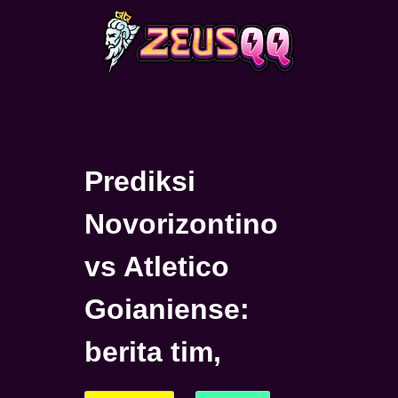
Skip
to
content
Prediksi
Novorizontino
vs Atletico
Goianiense:
berita tim,