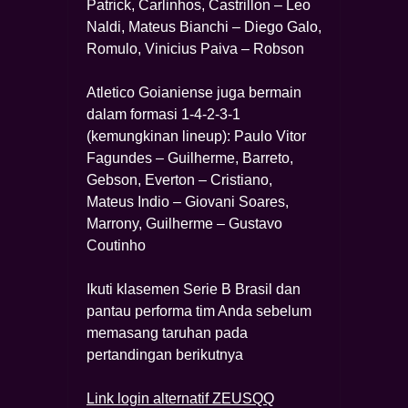
Patrick, Carlinhos, Castrillon – Leo
Naldi, Mateus Bianchi – Diego Galo,
Romulo, Vinicius Paiva – Robson
Atletico Goianiense juga bermain
dalam formasi 1-4-2-3-1
(kemungkinan lineup): Paulo Vitor
Fagundes – Guilherme, Barreto,
Gebson, Everton – Cristiano,
Mateus Indio – Giovani Soares,
Marrony, Guilherme – Gustavo
Coutinho
Ikuti klasemen Serie B Brasil dan
pantau performa tim Anda sebelum
memasang taruhan pada
pertandingan berikutnya
Link login alternatif ZEUSQQ