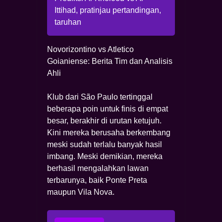
Ittihad, pratinjau pertandingan,
taruhan
Novorizontino vs Atletico
Goianiense: Berita Tim dan Analisis
Ahli
Klub dari São Paulo tertinggal
beberapa poin untuk finis di empat
besar, berakhir di urutan ketujuh.
Kini mereka berusaha berkembang
meski sudah terlalu banyak hasil
imbang. Meski demikian, mereka
berhasil mengalahkan lawan
terbarunya, baik Ponte Preta
maupun Vila Nova.