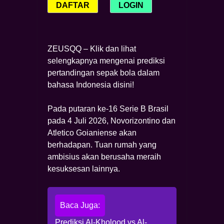
DAFTAR
LOGIN
ZEUSQQ – Klik dan lihat
selengkapnya mengenai prediksi
pertandingan sepak bola dalam
bahasa Indonesia disini!
Pada putaran ke-16 Serie B Brasil
pada 4 Juli 2026, Novorizontino dan
Atletico Goianiense akan
berhadapan. Tuan rumah yang
ambisius akan berusaha meraih
kesuksesan lainnya.
Baca Juga:
Prediksi Al-Kholood vs Al-