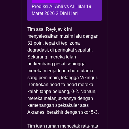
Prediksi Al-Ahli vs Al-Hilal 19
Maret 2026 2 Dini Hari
Tim asal Reykjavik ini
menyelesaikan musim lalu dengan
31 poin, tepat di tepi zona
degradasi, di peringkat sepuluh.
Sekarang, mereka telah
berkembang pesat sehingga
mereka menjadi pemburu utama
sang pemimpin, tetangga Vikingur.
Bentrokan head-to-head mereka
kalah tanpa peluang, 0-2. Namun,
mereka melanjutkannya dengan
kemenangan spektakuler atas
Akranes, berakhir dengan skor 5-3.
Tim tuan rumah mencetak rata-rata