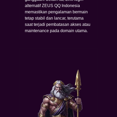
alternatif ZEUS QQ Indonesia
memastikan pengalaman bermain
tetap stabil dan lancar, terutama
saat terjadi pembatasan akses atau
maintenance pada domain utama.
Post
navigation