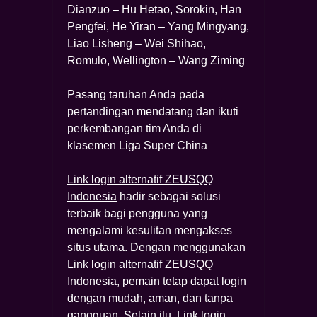
Dianzuo – Hu Hetao, Sorokin, Han
Pengfei, He Yiran – Yang Mingyang,
Liao Lisheng – Wei Shihao,
Romulo, Wellington – Wang Ziming
Pasang taruhan Anda pada
pertandingan mendatang dan ikuti
perkembangan tim Anda di
klasemen Liga Super China
Link login alternatif ZEUSQQ
Indonesia
hadir sebagai solusi
terbaik bagi pengguna yang
mengalami kesulitan mengakses
situs utama. Dengan menggunakan
Link login alternatif ZEUSQQ
Indonesia, pemain tetap dapat login
dengan mudah, aman, dan tanpa
gangguan. Selain itu, Link login