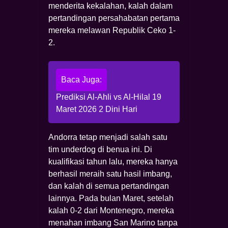
menderita kekalahan, kalah dalam
pertandingan persahabatan pertama
mereka melawan Republik Ceko 1-
2.
Baca Juga:
Prediksi Al-Ahli vs Al-Hilal 19
Maret 2026 2 Dini Hari
Andorra tetap menjadi salah satu
tim underdog di benua ini. Di
kualifikasi tahun lalu, mereka hanya
berhasil meraih satu hasil imbang,
dan kalah di semua pertandingan
lainnya. Pada bulan Maret, setelah
kalah 0-2 dari Montenegro, mereka
menahan imbang San Marino tanpa