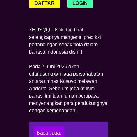
DAFTAR
LOGIN
ZEUSQQ – Klik dan lihat
selengkapnya mengenai prediksi
pertandingan sepak bola dalam
bahasa Indonesia disini!
Pada 7 Juni 2026 akan
dilangsungkan laga persahabatan
antara timnas Kosovo melawan
Andorra. Sebelum jeda musim
panas, tim tuan rumah berupaya
menyenangkan para pendukungnya
dengan kemenangan.
Baca Juga: