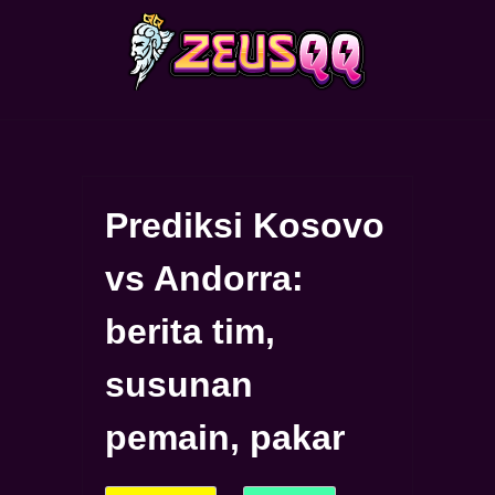
Skip
to
content
Prediksi Kosovo
vs Andorra:
berita tim,
susunan
pemain, pakar