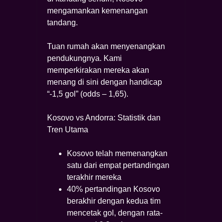
mengamankan kemenangan
tandang.
Tuan rumah akan menyenangkan
pendukungnya. Kami
memperkirakan mereka akan
menang di sini dengan handicap
“-1,5 gol” (odds – 1,65).
Kosovo vs Andorra: Statistik dan
Tren Utama
Kosovo telah memenangkan
satu dari empat pertandingan
terakhir mereka
40% pertandingan Kosovo
berakhir dengan kedua tim
mencetak gol, dengan rata-