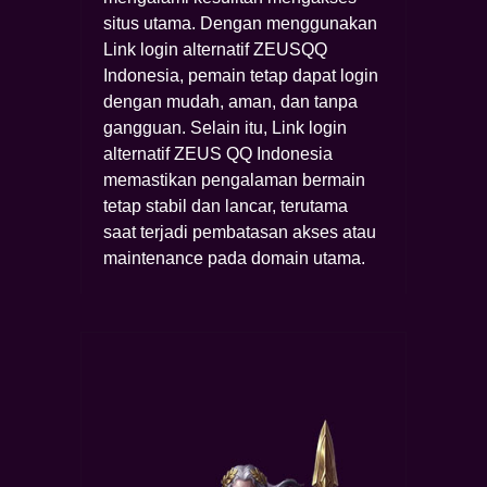
situs utama. Dengan menggunakan
Link login alternatif ZEUSQQ
Indonesia, pemain tetap dapat login
dengan mudah, aman, dan tanpa
gangguan. Selain itu, Link login
alternatif ZEUS QQ Indonesia
memastikan pengalaman bermain
tetap stabil dan lancar, terutama
saat terjadi pembatasan akses atau
maintenance pada domain utama.
Post
navigation