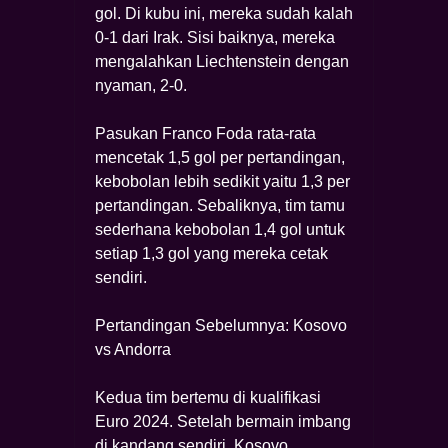
gol. Di kubu ini, mereka sudah kalah
0-1 dari Irak. Sisi baiknya, mereka
mengalahkan Liechtenstein dengan
nyaman, 2-0.
Pasukan Franco Foda rata-rata
mencetak 1,5 gol per pertandingan,
kebobolan lebih sedikit yaitu 1,3 per
pertandingan. Sebaliknya, tim tamu
sederhana kebobolan 1,4 gol untuk
setiap 1,3 gol yang mereka cetak
sendiri.
Pertandingan Sebelumnya: Kosovo
vs Andorra
Kedua tim bertemu di kualifikasi
Euro 2024. Setelah bermain imbang
di kandang sendiri, Kosovo