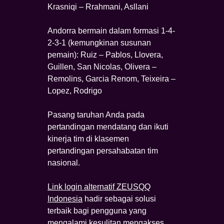
Krasniqi – Rrahmani, Asllani
Andorra bermain dalam formasi 1-4-
2-3-1 (kemungkinan susunan
pemain): Ruiz – Pablos, Llovera,
Guillen, San Nicolas, Olivera –
Remolins, Garcia Renom, Teixeira –
Lopez, Rodrigo
Pasang taruhan Anda pada
pertandingan mendatang dan ikuti
kinerja tim di klasemen
pertandingan persahabatan tim
nasional.
Link login alternatif ZEUSQQ
Indonesia
hadir sebagai solusi
terbaik bagi pengguna yang
mengalami kesulitan mengakses