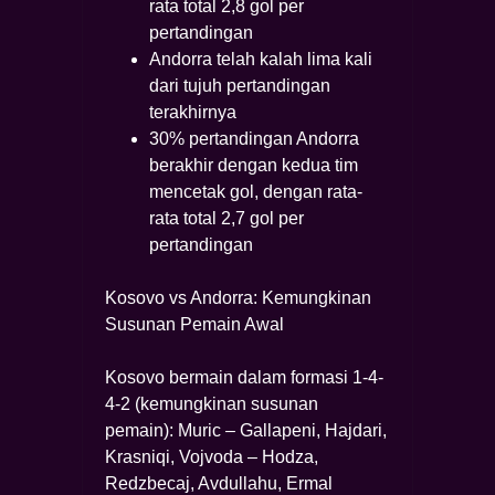
rata total 2,8 gol per
pertandingan
Andorra telah kalah lima kali
dari tujuh pertandingan
terakhirnya
30% pertandingan Andorra
berakhir dengan kedua tim
mencetak gol, dengan rata-
rata total 2,7 gol per
pertandingan
Kosovo vs Andorra: Kemungkinan
Susunan Pemain Awal
Kosovo bermain dalam formasi 1-4-
4-2 (kemungkinan susunan
pemain): Muric – Gallapeni, Hajdari,
Krasniqi, Vojvoda – Hodza,
Redzbecaj, Avdullahu, Ermal