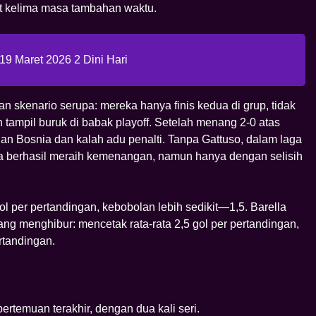
t kelima masa tambahan waktu.
l 19 Maret 2026 2 Dini Hari
an skenario serupa: mereka hanya finis kedua di grup, tidak
mpil buruk di babak playoff. Setelah menang 2-0 atas
an Bosnia dan kalah adu penalti. Tanpa Gattuso, dalam laga
 berhasil meraih kemenangan, namun hanya dengan selisih
l per pertandingan, kebobolan lebih sedikit—1,5. Barella
 menghibur: mencetak rata-rata 2,5 gol per pertandingan,
ertandingan.
rtemuan terakhir, dengan dua kali seri.