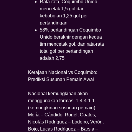
Rata-rata, Coquimbo Unido
mencetak 1,5 gol dan
kebobolan 1,25 gol per
pertandingan
58% pertandingan Coquimbo
Unido berakhir dengan kedua
tim mencetak gol, dan rata-rata
total gol per pertandingan
adalah 2,75
Kerajaan Nacional vs Coquimbo:
Prediksi Susunan Pemain Awal
Nacional kemungkinan akan
menggunakan formasi 1-4-4-1-1
(kemungkinan susunan pemain):
Mejía – Cándido, Rogel, Coates,
Nicolás Rodríguez – Lodeiro, Verón,
Bojo, Lucas Rodríguez – Barsia –