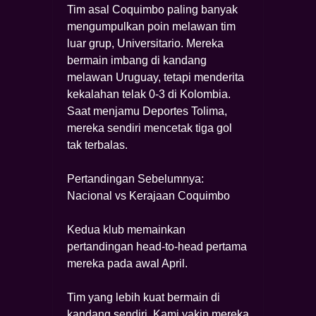
Tim asal Coquimbo paling banyak
mengumpulkan poin melawan tim
luar grup, Universitario. Mereka
bermain imbang di kandang
melawan Uruguay, tetapi menderita
kekalahan telak 0-3 di Kolombia.
Saat menjamu Deportes Tolima,
mereka sendiri mencetak tiga gol
tak terbalas.
Pertandingan Sebelumnya:
Nacional vs Kerajaan Coquimbo
Kedua klub memainkan
pertandingan head-to-head pertama
mereka pada awal April.
Tim yang lebih kuat bermain di
kandang sendiri. Kami yakin mereka