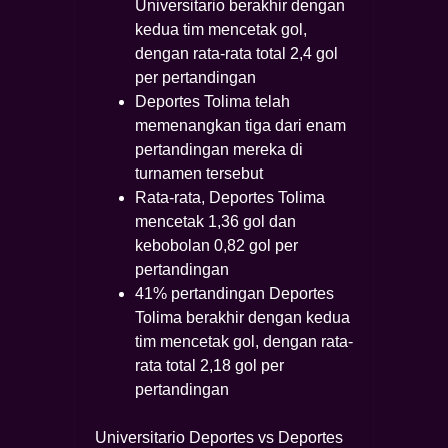
Universitario berakhir dengan
kedua tim mencetak gol,
dengan rata-rata total 2,4 gol
per pertandingan
Deportes Tolima telah
memenangkan tiga dari enam
pertandingan mereka di
turnamen tersebut
Rata-rata, Deportes Tolima
mencetak 1,36 gol dan
kebobolan 0,82 gol per
pertandingan
41% pertandingan Deportes
Tolima berakhir dengan kedua
tim mencetak gol, dengan rata-
rata total 2,18 gol per
pertandingan
Universitario Deportes vs Deportes