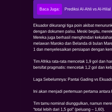
Baca Juga:
Prediksi Al-Ahli vs Al-Hila
Ekuador dikurangi tiga poin akibat menurun
dengan dokumen palsu. Meski begitu, mereka t
Mereka juga berhasil menghindari kekalahan
melawan Maroko dan Belanda di bulan Mare
1 dan menyelesaikan persiapan dengan ke
Tim Afrika rata-rata mencetak 1,9 gol dan h
bersifat pragmatis: mencetak 1,2 gol dan ke
Laga Sebelumnya: Pantai Gading vs Ekuad
Ini akan menjadi pertemuan pertama antara 
Tim tamu nominal diunggulkan, namun mere
“total lebih dari 1,5 gol” (peluang – 1,60).