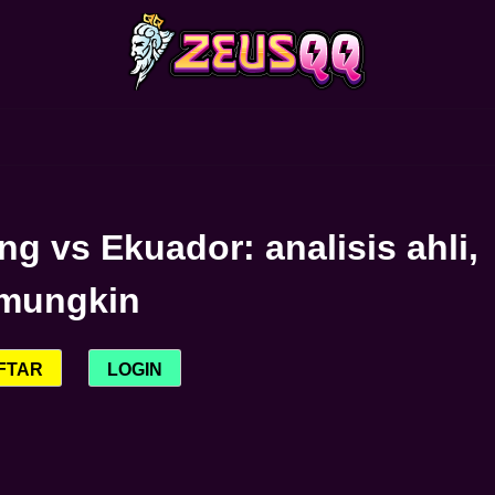
ng vs Ekuador: analisis ahli,
mungkin
FTAR
LOGIN