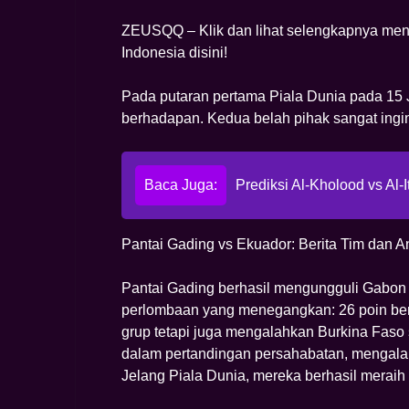
ZEUSQQ – Klik dan lihat selengkapnya men
Indonesia disini!
Pada putaran pertama Piala Dunia pada 15 
berhadapan. Kedua belah pihak sangat ing
Baca Juga:
Prediksi Al-Kholood vs Al-I
Pantai Gading vs Ekuador: Berita Tim dan An
Pantai Gading berhasil mengungguli Gabon
perlombaan yang menegangkan: 26 poin berba
grup tetapi juga mengalahkan Burkina Faso se
dalam pertandingan persahabatan, mengalah
Jelang Piala Dunia, mereka berhasil merai