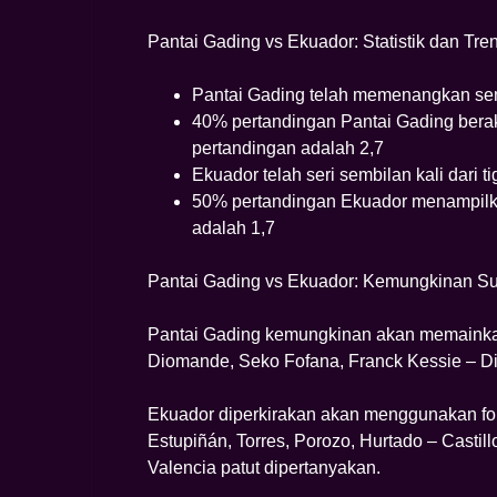
Pantai Gading vs Ekuador: Statistik dan Tr
Pantai Gading telah memenangkan semb
40% pertandingan Pantai Gading berakhi
pertandingan adalah 2,7
Ekuador telah seri sembilan kali dari 
50% pertandingan Ekuador menampilkan 
adalah 1,7
Pantai Gading vs Ekuador: Kemungkinan S
Pantai Gading kemungkinan akan memainkan
Diomande, Seko Fofana, Franck Kessie – Dia
Ekuador diperkirakan akan menggunakan fo
Estupiñán, Torres, Porozo, Hurtado – Casti
Valencia patut dipertanyakan.