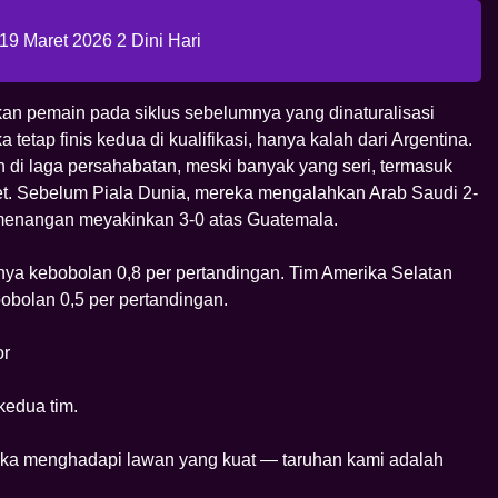
l 19 Maret 2026 2 Dini Hari
kan pemain pada siklus sebelumnya yang dinaturalisasi
etap finis kedua di kualifikasi, hanya kalah dari Argentina.
 di laga persahabatan, meski banyak yang seri, termasuk
t. Sebelum Piala Dunia, mereka mengalahkan Arab Saudi 2-
menangan meyakinkan 3-0 atas Guatemala.
anya kebobolan 0,8 per pertandingan. Tim Amerika Selatan
bobolan 0,5 per pertandingan.
or
kedua tim.
ka menghadapi lawan yang kuat — taruhan kami adalah