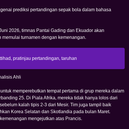
genai prediksi pertandingan sepak bola dalam bahasa
Juni 2026, timnas Pantai Gading dan Ekuador akan
in memulai turnamen dengan kemenangan.
ttihad, pratinjau pertandingan, taruhan
alisis Ahli
 untuk memperebutkan tempat pertama di grup mereka dalam
nding 25. Di Piala Afrika, mereka tidak hanya lolos dari
belum kalah tipis 2-3 dari Mesir. Tim juga tampil baik
kan Korea Selatan dan Skotlandia pada bulan Maret.
h kemenangan mengejutkan atas Prancis.