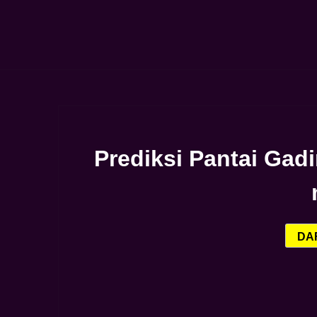
Skip
to
content
Prediksi Pantai Gadi
DA