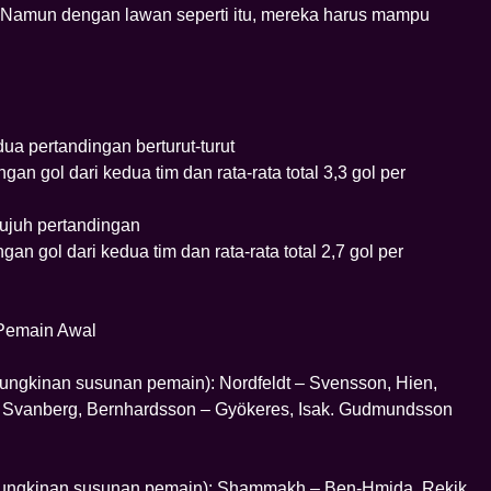
r. Namun dengan lawan seperti itu, mereka harus mampu
 pertandingan berturut-turut
n gol dari kedua tim dan rata-rata total 3,3 gol per
tujuh pertandingan
an gol dari kedua tim dan rata-rata total 2,7 gol per
Pemain Awal
ungkinan susunan pemain): Nordfeldt – Svensson, Hien,
, Svanberg, Bernhardsson – Gyökeres, Isak. Gudmundsson
emungkinan susunan pemain): Shammakh – Ben-Hmida, Rekik,