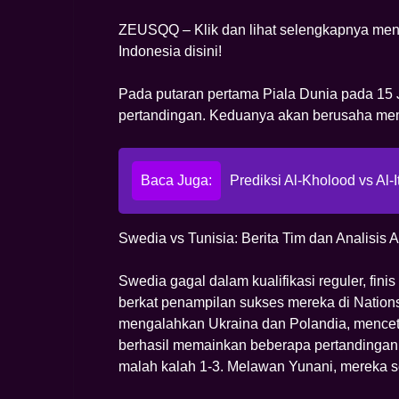
ZEUSQQ – Klik dan lihat selengkapnya men
Indonesia disini!
Pada putaran pertama Piala Dunia pada 15
pertandingan. Keduanya akan berusaha me
Baca Juga:
Prediksi Al-Kholood vs Al-I
Swedia vs Tunisia: Berita Tim dan Analisis A
Swedia gagal dalam kualifikasi reguler, fin
berkat penampilan sukses mereka di Nation
mengalahkan Ukraina dan Polandia, mencetak
berhasil memainkan beberapa pertandingan
malah kalah 1-3. Melawan Yunani, mereka s