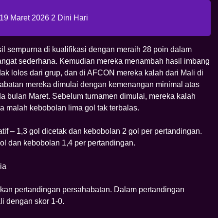
l 19 Maret 2026 2 Dini Hari
il sempurna di kualifikasi dengan meraih 28 poin dalam
 sangat sederhana. Kemudian mereka menambah hasil imbang
dak lolos dari grup, dan di AFCON mereka kalah dari Mali di
ahabatan mereka dimulai dengan kemenangan minimal atas
a bulan Maret. Sebelum turnamen dimulai, mereka kalah
ka malah kebobolan lima gol tak terbalas.
tif – 1,3 gol dicetak dan kebobolan 2 gol per pertandingan.
gol dan kebobolan 1,4 per pertandingan.
ia
kan pertandingan persahabatan. Dalam pertandingan
li dengan skor 1-0.