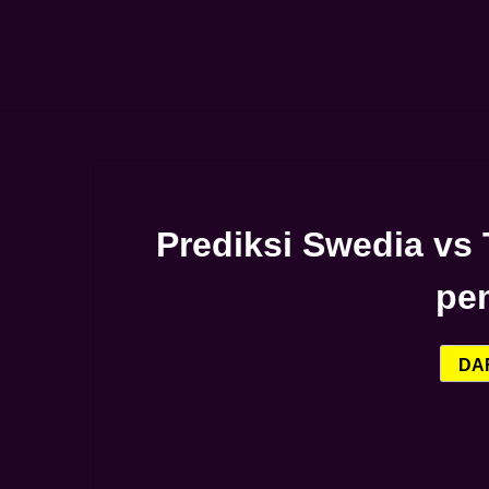
Skip
to
content
Prediksi Swedia vs 
pe
DA