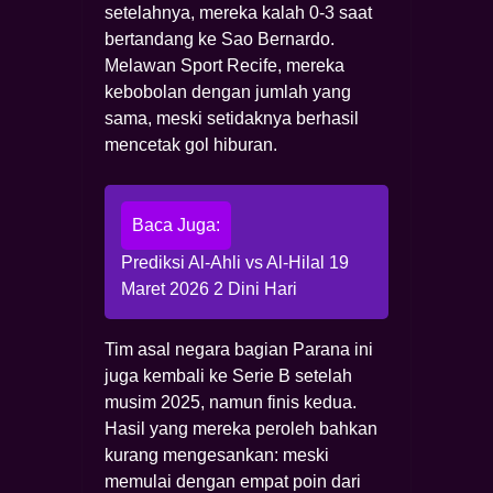
setelahnya, mereka kalah 0-3 saat
bertandang ke Sao Bernardo.
Melawan Sport Recife, mereka
kebobolan dengan jumlah yang
sama, meski setidaknya berhasil
mencetak gol hiburan.
Baca Juga:
Prediksi Al-Ahli vs Al-Hilal 19
Maret 2026 2 Dini Hari
Tim asal negara bagian Parana ini
juga kembali ke Serie B setelah
musim 2025, namun finis kedua.
Hasil yang mereka peroleh bahkan
kurang mengesankan: meski
memulai dengan empat poin dari