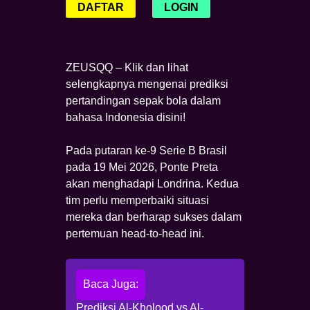
DAFTAR
LOGIN
ZEUSQQ – Klik dan lihat
selengkapnya mengenai prediksi
pertandingan sepak bola dalam
bahasa Indonesia disini!
Pada putaran ke-9 Serie B Brasil
pada 19 Mei 2026, Ponte Preta
akan menghadapi Londrina. Kedua
tim perlu memperbaiki situasi
mereka dan berharap sukses dalam
pertemuan head-to-head ini.
Baca Juga:
Prediksi Al-Kholood vs Al-