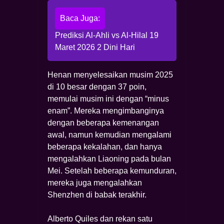
Baca Juga:
Prediksi Al-Ahli vs Al-Hilal 19
Maret 2026 2 Dini Hari
Henan menyelesaikan musim 2025
di 10 besar dengan 37 poin,
memulai musim ini dengan “minus
enam”. Mereka mengimbanginya
dengan beberapa kemenangan
awal, namun kemudian mengalami
beberapa kekalahan, dan hanya
mengalahkan Liaoning pada bulan
Mei. Setelah beberapa kemunduran,
mereka juga mengalahkan
Shenzhen di babak terakhir.
Alberto Quiles dan rekan satu