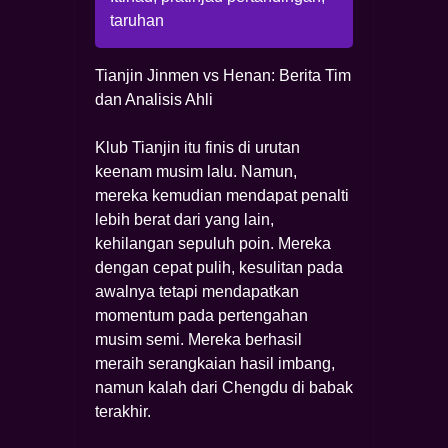
taruhan
Tianjin Jinmen vs Henan: Berita Tim
dan Analisis Ahli
Klub Tianjin itu finis di urutan
keenam musim lalu. Namun,
mereka kemudian mendapat penalti
lebih berat dari yang lain,
kehilangan sepuluh poin. Mereka
dengan cepat pulih, kesulitan pada
awalnya tetapi mendapatkan
momentum pada pertengahan
musim semi. Mereka berhasil
meraih serangkaian hasil imbang,
namun kalah dari Chengdu di babak
terakhir.