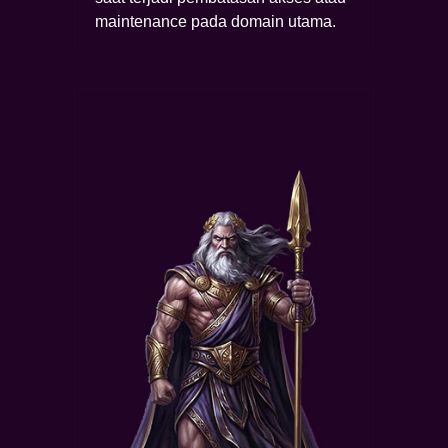
maintenance pada domain utama.
Post
navigation