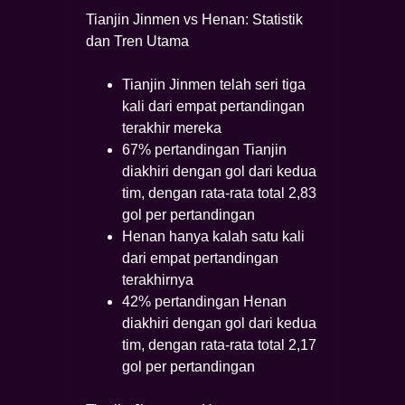
Tianjin Jinmen vs Henan: Statistik
dan Tren Utama
Tianjin Jinmen telah seri tiga
kali dari empat pertandingan
terakhir mereka
67% pertandingan Tianjin
diakhiri dengan gol dari kedua
tim, dengan rata-rata total 2,83
gol per pertandingan
Henan hanya kalah satu kali
dari empat pertandingan
terakhirnya
42% pertandingan Henan
diakhiri dengan gol dari kedua
tim, dengan rata-rata total 2,17
gol per pertandingan