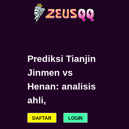
Skip
to
content
Prediksi Tianjin
Jinmen vs
Henan: analisis
ahli,
DAFTAR
LOGIN