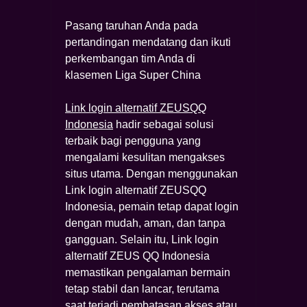
Pasang taruhan Anda pada
pertandingan mendatang dan ikuti
perkembangan tim Anda di
klasemen Liga Super China
Link login alternatif ZEUSQQ
Indonesia
hadir sebagai solusi
terbaik bagi pengguna yang
mengalami kesulitan mengakses
situs utama. Dengan menggunakan
Link login alternatif ZEUSQQ
Indonesia, pemain tetap dapat login
dengan mudah, aman, dan tanpa
gangguan. Selain itu, Link login
alternatif ZEUS QQ Indonesia
memastikan pengalaman bermain
tetap stabil dan lancar, terutama
saat terjadi pembatasan akses atau