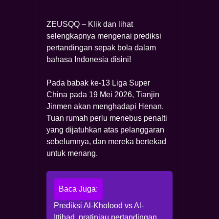
ZEUSQQ – Klik dan lihat
selengkapnya mengenai prediksi
pertandingan sepak bola dalam
bahasa Indonesia disini!
Pada babak ke-13 Liga Super
China pada 19 Mei 2026, Tianjin
Jinmen akan menghadapi Henan.
Tuan rumah perlu menebus penalti
yang dijatuhkan atas pelanggaran
sebelumnya, dan mereka bertekad
untuk menang.
Baca Juga:
Prediksi Al-Kholood vs Al-
Ittihad, pratinjau pertandingan,