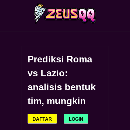
Skip
to
content
Prediksi Roma
vs Lazio:
analisis bentuk
tim, mungkin
DAFTAR
LOGIN