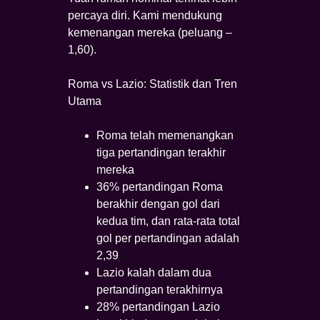
percaya diri. Kami mendukung
kemenangan mereka (peluang –
1,60).
Roma vs Lazio: Statistik dan Tren
Utama
Roma telah memenangkan
tiga pertandingan terakhir
mereka
36% pertandingan Roma
berakhir dengan gol dari
kedua tim, dan rata-rata total
gol per pertandingan adalah
2,39
Lazio kalah dalam dua
pertandingan terakhirnya
28% pertandingan Lazio