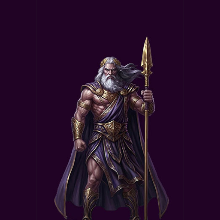
navigation