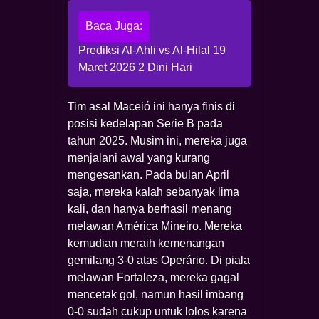
Baca Juga:
Prediksi Al-Ahli vs Al-Hilal 19
Maret 2026 2 Dini Hari
Tim asal Maceió ini hanya finis di
posisi kedelapan Serie B pada
tahun 2025. Musim ini, mereka juga
menjalani awal yang kurang
mengesankan. Pada bulan April
saja, mereka kalah sebanyak lima
kali, dan hanya berhasil menang
melawan América Mineiro. Mereka
kemudian meraih kemenangan
gemilang 3-0 atas Operário. Di piala
melawan Fortaleza, mereka gagal
mencetak gol, namun hasil imbang
0-0 sudah cukup untuk lolos karena