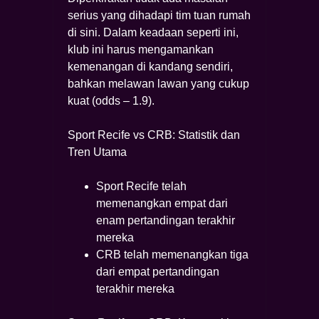
serius yang dihadapi tim tuan rumah
di sini. Dalam keadaan seperti ini,
klub ini harus mengamankan
kemenangan di kandang sendiri,
bahkan melawan lawan yang cukup
kuat (odds – 1.9).
Sport Recife vs CRB: Statistik dan
Tren Utama
Sport Recife telah
memenangkan empat dari
enam pertandingan terakhir
mereka
CRB telah memenangkan tiga
dari empat pertandingan
terakhir mereka