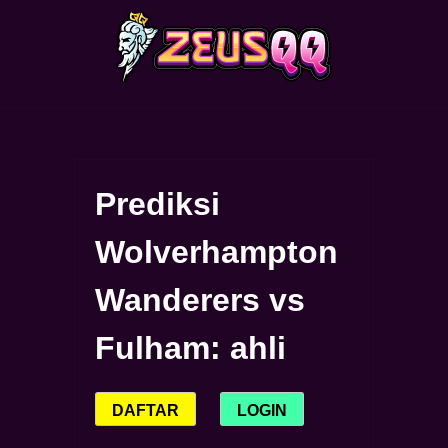
Skip
to
content
Prediksi
Wolverhampton
Wanderers vs
Fulham: ahli
DAFTAR
LOGIN