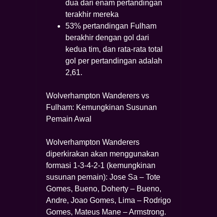
dua dari enam pertandingan
terakhir mereka
53% pertandingan Fulham
berakhir dengan gol dari
kedua tim, dan rata-rata total
gol per pertandingan adalah
2,61.
Wolverhampton Wanderers vs
Fulham: Kemungkinan Susunan
Pemain Awal
Wolverhampton Wanderers
diperkirakan akan menggunakan
formasi 1-3-4-2-1 (kemungkinan
susunan pemain): Jose Sa – Tote
Gomes, Bueno, Doherty – Bueno,
Andre, Joao Gomes, Lima – Rodrigo
Gomes, Mateus Mane – Armstrong.