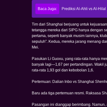
Baca Juga:
Prediksi Al-Ahli vs Al-Hila
Tim dari Shanghai berjuang untuk kejuaraan
tetangga mereka dari SIPG hanya dengan sel
pertama, seperti banyak musim lainnya, klu
sepuluh”. Kedua, mereka jarang menang da
Mei.
Pasukan Li Guoxu, yang rata-rata hanya men
banyak lagi—1,67 per pertandingan. Wakil j
rata-rata 1,93 gol dan kebobolan 1,6.
Pertemuan: Dalian Inbo vs Shanghai Shenh
Baru ada tiga pertemuan resmi. Raksasa Sha
Pasangan ini dianggap berimbang. Namun,