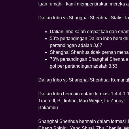
tuan rumah—kami memperkirakan mereka aka
Dalian Inbo vs Shanghai Shenhua: Statistik
Dalian Inbo kalah empat kali dari ena
53% pertandingan Dalian Inbo berakhir
pertandingan adalah 3,07
Shanghai Shenhua tidak pernah menang
73% pertandingan Shanghai Shenhua be
gol per pertandingan adalah 3,53
Dalian Inbo vs Shanghai Shenhua: Kemun
Dalian Inbo bermain dalam formasi 1-4-4-
Traore II, Bi Jinhao, Mao Weijie, Lu Zhuoyi 
Bakambu
Shanghai Shenhua bermain dalam formasi 1
Chang Shiniqi, Yang Shuai, Zhu Chenjie, W