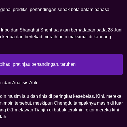
genai prediksi pertandingan sepak bola dalam bahasa
n Inbo dan Shanghai Shenhua akan berhadapan pada 28 Juni
i kedua dan bertekad meraih poin maksimal di kandang
ttihad, pratinjau pertandingan, taruhan
 dan Analisis Ahli
in musim lalu dan finis di peringkat kesebelas. Kini, mereka
mimpin tersebut, meskipun Chengdu tampaknya masih di luar
ang 0-1 melawan Tianjin di babak terakhir, rekor mereka kini
lah.