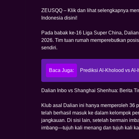
ZEUSQQ – Klik dan lihat selengkapnya men
Indonesia disini!
Pada babak ke-16 Liga Super China, Dalia
2026. Tim tuan rumah memperebutkan posis
sendiri.
Baca Juga:
Prediksi Al-Kholood vs Al-I
Dalian Inbo vs Shanghai Shenhua: Berita Tim
Klub asal Dalian ini hanya memperoleh 36 po
telah berhasil masuk ke dalam kelompok pe
jangkauan. Di sisi lain, setelah bermain imb
imbang—tujuh kali menang dan tujuh kali ka